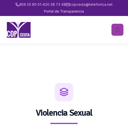
856 20 80 01
-
620 38 73 48
copceuta@telefonica.net
Portal de Transparencia
Violencia Sexual