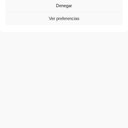
Denegar
Ver preferencias
Ψ
COP CEUTA
Ilustre Colegio Oficial de Psicología de Ceuta.
Defendiendo la profesión, protegiendo a la
sociedad.