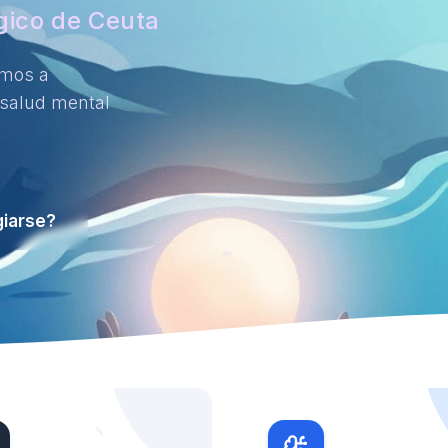
ógico de Ceuta
amos a
 salud mental
iarse?