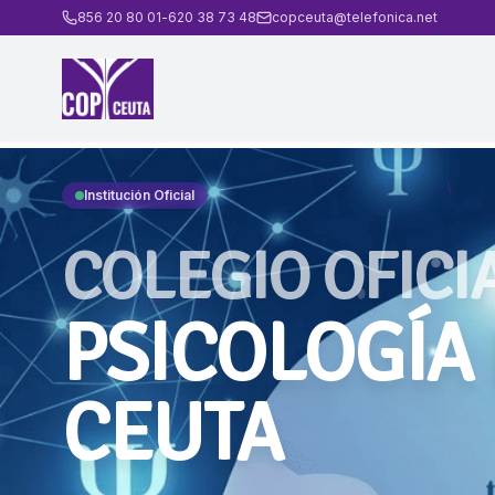
856 20 80 01
-
620 38 73 48
copceuta@telefonica.net
Institución Oficial
COLEGIO OFICI
PSICOLOGÍA
CEUTA