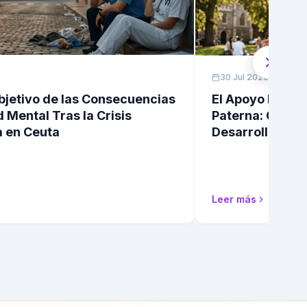
30 Jul 2026
jetivo de las Consecuencias
El Apoyo Emocion
Mental Tras la Crisis
Paterna: Claves 
en Ceuta
Desarrollo Psicol
Leer más