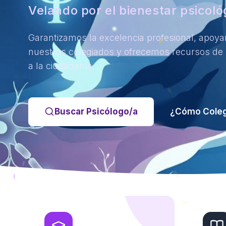
Velando por el bienestar psicol
Garantizamos la excelencia profesional, apoy
nuestros colegiados y ofrecemos recursos de
a la ciudadanía.
Buscar Psicólogo/a
¿Cómo Coleg