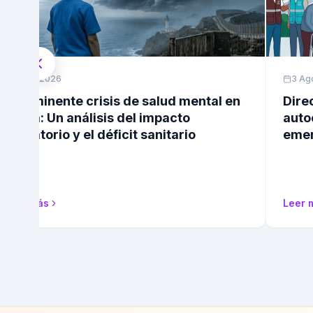
4 Ago 2026
3 Ago 
La inminente crisis de salud mental en
Direct
Ceuta: Un análisis del impacto
autoc
migratorio y el déficit sanitario
emerg
Leer más
Leer m