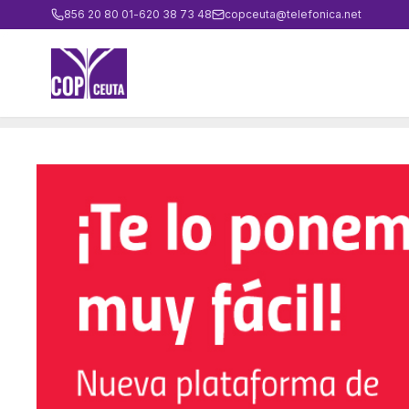
856 20 80 01
-
620 38 73 48
copceuta@telefonica.net