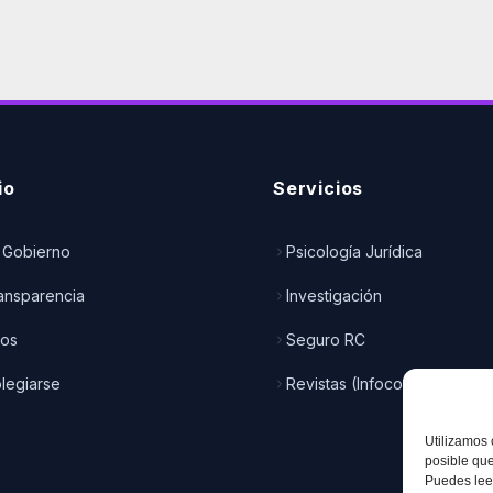
io
Servicios
 Gobierno
Psicología Jurídica
ransparencia
Investigación
dos
Seguro RC
legiarse
Revistas (Infocop)
Utilizamos 
posible que
Puedes leer