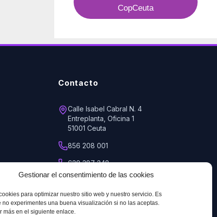
CopCeuta
Contacto
Calle Isabel Cabral N. 4
Entreplanta, Oficina 1
51001 Ceuta
856 208 001
620 387 348
Gestionar el consentimiento de las cookies
copceuta@telefonica.net
cookies para optimizar nuestro sitio web y nuestro servicio. Es
 no experimentes una buena visualización si no las aceptas.
 más en el siguiente enlace.