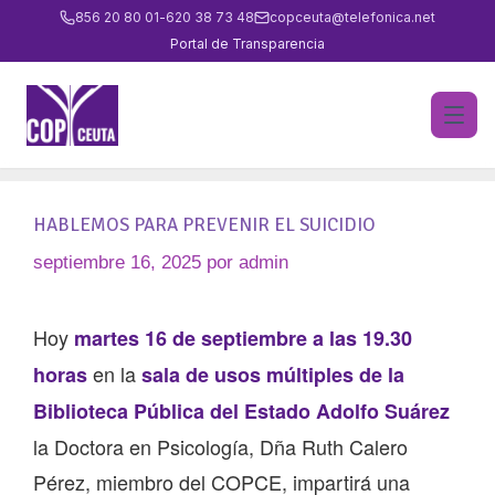
856 20 80 01
-
620 38 73 48
copceuta@telefonica.net
Portal de Transparencia
HABLEMOS PARA PREVENIR EL SUICIDIO
septiembre 16, 2025
por
admin
Hoy
martes 16 de septiembre a las 19.30
en la
horas
sala de usos múltiples de la
Biblioteca Pública del Estado Adolfo Suárez
la Doctora en Psicología, Dña Ruth Calero
Pérez, miembro del COPCE, impartirá una