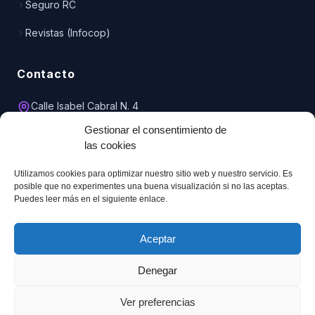
Seguro RC
Revistas (Infocop)
Contacto
Calle Isabel Cabral N. 4
Entreplanta, Oficina 1
Gestionar el consentimiento de
51001 Ceuta
las cookies
856 208 001
Utilizamos cookies para optimizar nuestro sitio web y nuestro servicio. Es
620 387 348
posible que no experimentes una buena visualización si no las aceptas.
Puedes leer más en el siguiente enlace.
copceuta@telefonica.net
Aceptar
Denegar
©
2026
Colegio Oficial de Psicología de Ceuta.
Aviso Legal
Política de Privacidad
Cookies
Ver preferencias