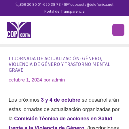
856 20 80 01
-
620 38 73 48
copceuta@telefonica.net
Portal de Transparencia
III JORNADA DE ACTUALIZACIÓN: GÉNERO,
VIOLENCIA DE GÉNERO Y TRASTORNO MENTAL
GRAVE
octubre 1, 2024
por
admin
Los próximos
se desarrollarán
3 y 4 de octubre
estas jornadas de actualización organizadas por
la
Comisión Técnica de acciones en Salud
.
(inscripciones
frente a la Violencia de Género