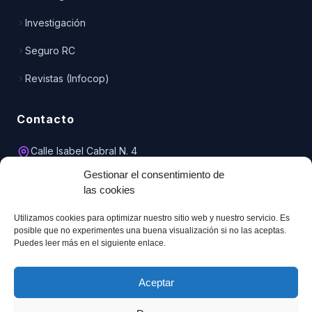
Investigación
Seguro RC
Revistas (Infocop)
Contacto
Calle Isabel Cabral N. 4
Entreplanta, Oficina 1
Gestionar el consentimiento de
51001 Ceuta
las cookies
856 208 001
Utilizamos cookies para optimizar nuestro sitio web y nuestro servicio. Es
620 387 348
posible que no experimentes una buena visualización si no las aceptas.
Puedes leer más en el siguiente enlace.
copceuta@telefonica.net
Aceptar