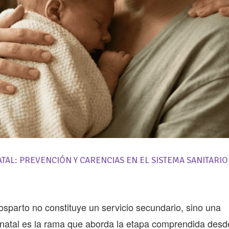
TAL: PREVENCIÓN Y CARENCIAS EN EL SISTEMA SANITARIO
osparto no constituye un servicio secundario, sino una
rinatal es la rama que aborda la etapa comprendida desd