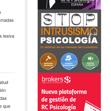
e
ramadas
 lesiva
salud
ión
adas
de que