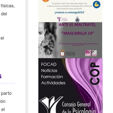
físicas,
 del
el
s
 parto
ión
 el