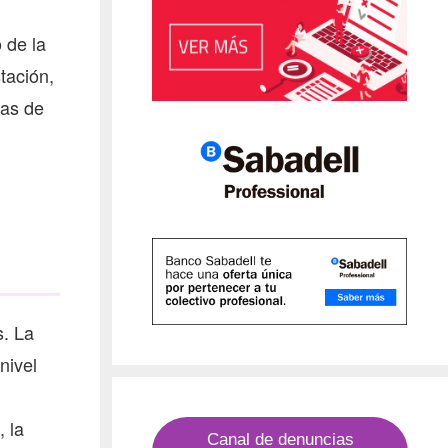
 de la
tación,
das de
s. La
nivel
 la
Canal de denuncias