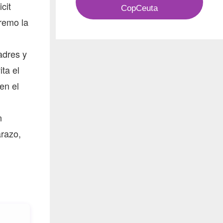
cit
CopCeuta
tremo la
adres y
ta el
en el
n
arazo,