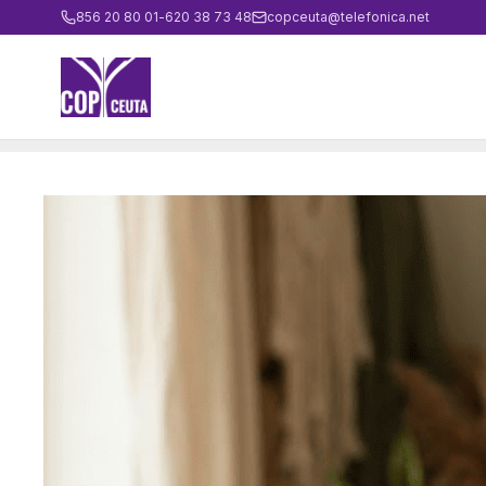
856 20 80 01
-
620 38 73 48
copceuta@telefonica.net