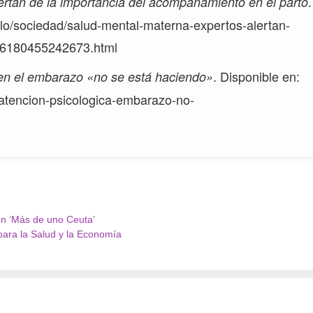
.
ertan de la importancia del acompañamiento en el parto
ulo/sociedad/salud-mental-materna-expertos-alertan-
06180455242673.html
. Disponible en:
 en el embarazo «no se está haciendo»
/atencion-psicologica-embarazo-no-
 en ‘Más de uno Ceuta’
para la Salud y la Economía