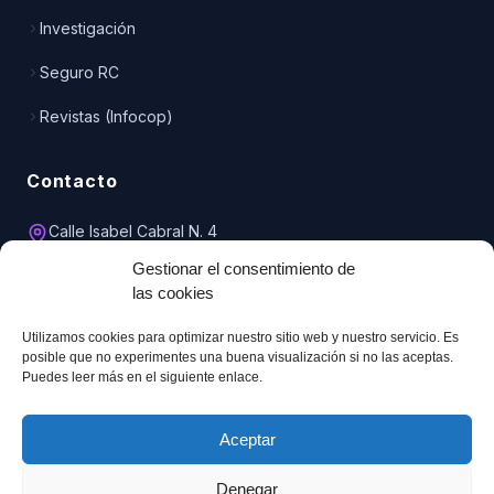
Investigación
Seguro RC
Revistas (Infocop)
Contacto
Calle Isabel Cabral N. 4
Entreplanta, Oficina 1
Gestionar el consentimiento de
51001 Ceuta
las cookies
856 208 001
Utilizamos cookies para optimizar nuestro sitio web y nuestro servicio. Es
620 387 348
posible que no experimentes una buena visualización si no las aceptas.
Puedes leer más en el siguiente enlace.
copceuta@telefonica.net
Aceptar
Denegar