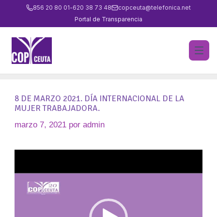
856 20 80 01
-
620 38 73 48
copceuta@telefonica.net
Portal de Transparencia
8 DE MARZO 2021. DÍA INTERNACIONAL DE LA
MUJER TRABAJADORA.
marzo 7, 2021
por
admin
Reproductor
de
vídeo