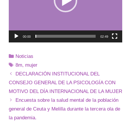
00:00
02:49
Noticias
8m
,
mujer
DECLARACIÓN INSTITUCIONAL DEL
CONSEJO GENERAL DE LA PSICOLOGÍA CON
MOTIVO DEL DÍA INTERNACIONAL DE LA MUJER
Encuesta sobre la salud mental de la población
general de Ceuta y Melilla durante la tercera ola de
la pandemia.