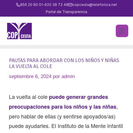
856 20 80 01
-
620 38 73 48
copceuta@telefonica.net
Portal de Transparencia
PAUTAS PARA ABORDAR CON LOS NIÑOS Y NIÑAS
LA VUELTA AL COLE
septiembre 6, 2024
por
admin
La vuelta al cole
puede generar grandes
,
preocupaciones para los niños y las niñas
pero hablar de ellas (y sentirse apoyados/as)
puede ayudarles. El Instituto de la Mente Infantil