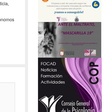
icia,
utónomos