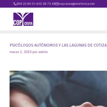
856 20 80 01
-
620 38 73 48
copceuta@telefonica.net
PSICÓLOGOS AUTÓNOMOS Y LAS LAGUNAS DE COTIZ
marzo 1, 2023
por
admin