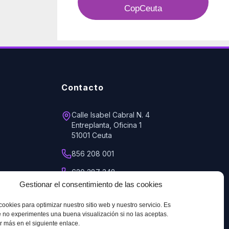
CopCeuta
Contacto
Calle Isabel Cabral N. 4
Entreplanta, Oficina 1
51001 Ceuta
856 208 001
620 387 348
Gestionar el consentimiento de las cookies
copceuta@telefonica.net
cookies para optimizar nuestro sitio web y nuestro servicio. Es
 no experimentes una buena visualización si no las aceptas.
 más en el siguiente enlace.