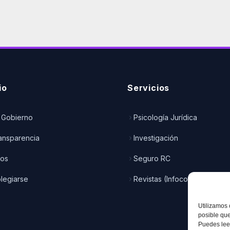
io
Servicios
 Gobierno
Psicología Jurídica
ransparencia
Investigación
dos
Seguro RC
legiarse
Revistas (Infocop)
Utilizamos 
posible que
Puedes leer